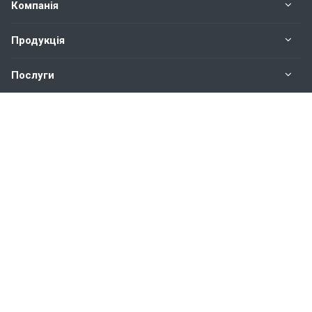
Компанія
Продукція
Послуги
Контакти
Наші контакти
(044) 333-43-11
Пн. – Пт.: с 9:00 до 18:00
Київ, вул. Академіка Заболотного, 5, оф. 5
info@amico.com.ua
Аміко © 2026 Всі права захищено.