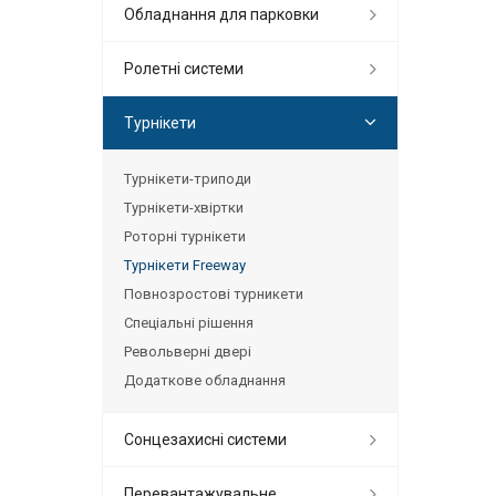
Обладнання для парковки
Ролетні системи
Турнікети
Турнікети-триподи
Турнікети-хвіртки
Роторні турнікети
Турнікети Freeway
Повнозростові турникети
Спеціальні рішення
Револьверні двері
Додаткове обладнання
Сонцезахисні системи
Перевантажувальне