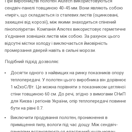
При виробництві полотен Alutech використовуються
сендвіч-панелі товщиною 40-45 мм. Вони являють собою
«пиріг», що складається із сталевих листів (оцинковані,
захищені від корозії), між якими знаходиться спінений
пінополіуретан. Компанія Алютех використовує герметичне
з'єднання зовнішніх листів між собою. За рахунок цього
відсутні містки холоду і виключається ймовірність
промерзання дверей навіть в сильні морози.
Подібний підхід дозволяє:
Досягти одного з найвищих на ринку показників опору
теплопередачі. У полотен цього виробника він дорівнює
1 м2хoC/Вт. Це можна порівняти з показником цегляної
стіни товщиною 60 см. До речі, згідно з вимогами СНиП
для Києва і регіонів України, опір теплопередачі повинне
бути на рівні 0.7.
Виключити продування полотен, проникнення в
приміщення пилу, вологи під час дощу. Між сендвіч-
панелями встановлюється еластичний ущільнювач.