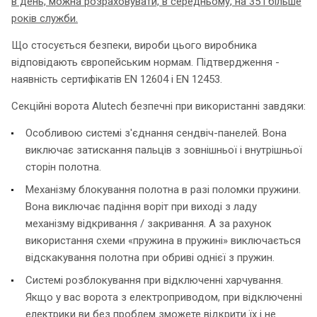
в день, можна розраховувати, в середньому, на 35 і більше
років служби.
Що стосується безпеки, вироби цього виробника
відповідають європейським нормам. Підтвердження -
наявність сертифікатів EN 12604 і EN 12453.
Секційні ворота Alutech безпечні при використанні завдяки:
Особливою системі з'єднання сендвіч-панелей. Вона
виключає затискання пальців з зовнішньої і внутрішньої
сторін полотна.
Механізму блокування полотна в разі поломки пружини.
Вона виключає падіння воріт при виході з ладу
механізму відкривання / закривання. А за рахунок
використання схеми «пружина в пружині» виключається
відскакування полотна при обриві однієї з пружин.
Системі розблокування при відключенні харчування.
Якщо у вас ворота з електроприводом, при відключенні
електрики ви без проблем зможете відкрити їх і не