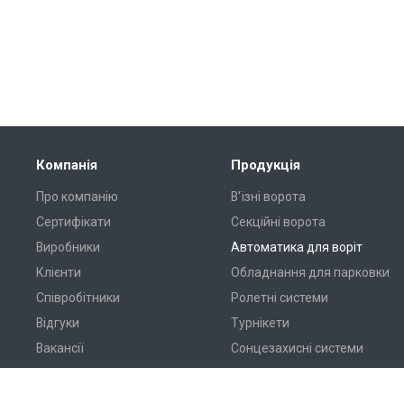
Компанія
Продукція
Про компанію
В'їзні ворота
Сертифікати
Секційні ворота
Виробники
Автоматика для воріт
Клієнти
Обладнання для парковки
Співробітники
Ролетні системи
Відгуки
Турнікети
Вакансії
Сонцезахисні системи
Дилерам
Перевантажувальне
обладнання