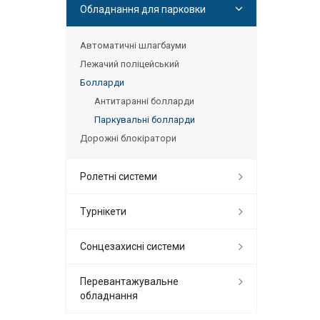
Обладнання для парковки
Автоматичні шлагбауми
Лежачий поліцейський
Болларди
Антитаранні болларди
Паркувальні болларди
Дорожні блокіратори
Ролетні системи
Турнікети
Сонцезахисні системи
Перевантажувальне
обладнання