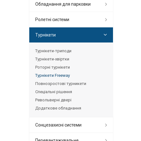
Обладнання для парковки
Ролетні системи
Турнікети
Турнікети-триподи
Турнікети-хвіртки
Роторні турнікети
Турнікети Freeway
Повнозростові турникети
Спеціальні рішення
Револьверні двері
Додаткове обладнання
Сонцезахисні системи
Перевантажувальне