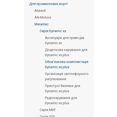
Для промислових воріт
Alutech
AN-Motors
Marantec
Серія Dynamic xs.
Аксесуари для приводів
Dynamic xs
Додаткове керування для
Dynamic xs.plus
Обов'язкова комплектація
Dynamic xs.plus
Організація світлофорного
регулювання
Пристрої безпеки для
Dynamic xs.plus
Радіокерування для
Dynamic xs.plus
Серія MDF
Серія STA