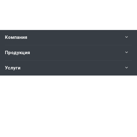
Компания
Продукция
Услуги
Контакты
Наши контакты
(044) 333-43-11
Пн. – Пт.: с 9:00 до 18:00
Киев, ул. Академика Заболотного, 5, оф. 5