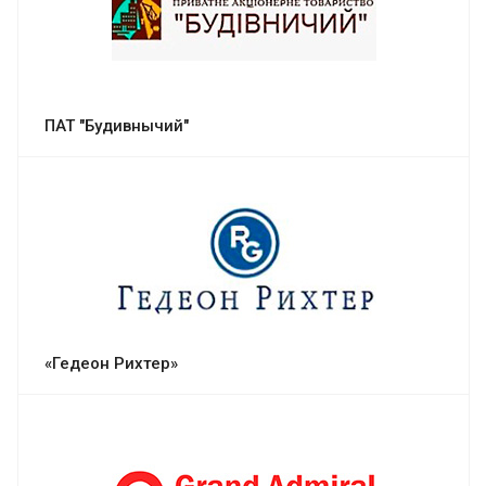
ПАТ "Будивнычий"
«Гедеон Рихтер»