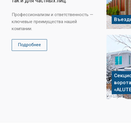
так и для частных лиц.
Профессионализм и ответственность —
Въезд
ключевые преимущества нашей
компании.
Подробнее
Секци
ворот
«ALUT