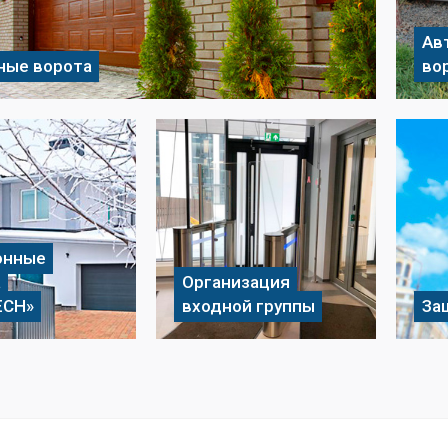
Ав
ные ворота
во
онные
а
Организация
ECH»
входной группы
За