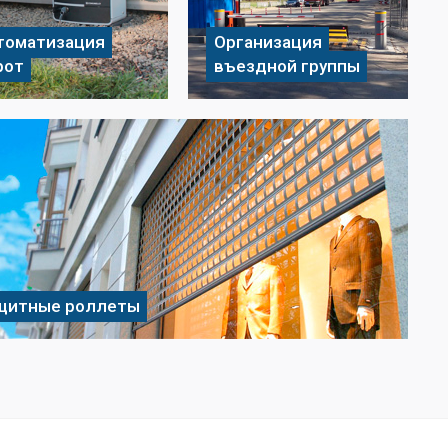
томатизация
Организация
рот
въездной группы
щитные роллеты