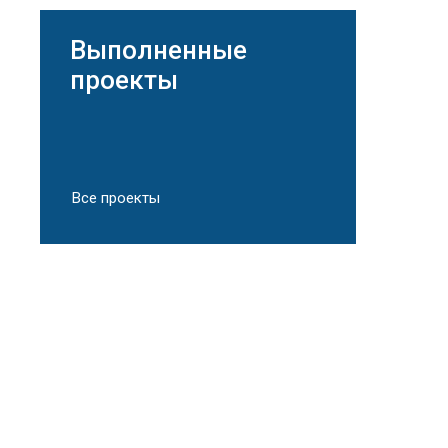
Выполненные
проекты
Промыш
ворота 
Все проекты
Секционные ворота серии Сlassic
Установ
ALUTECH
"тёмный