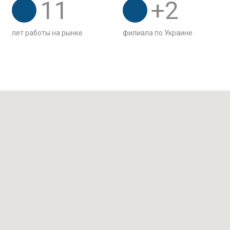
11
+
2
лет работы на рынке
филиала по Украине